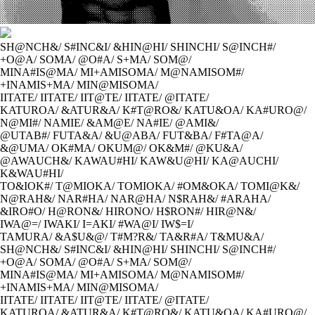
SH@NCH&/
S#INC&I/
&HIN@HI/
SHINCHI/
S@INCH#/
+O@A/
SOMA/
@O#A/
S+MA/
SOM@/
MINA#IS@MA/
MI+AMISOMA/
M@NAMISOM#/
+INAMIS+MA/
MIN@MISOMA/
IITATE/
IITATE/
IIT@TE/
IITATE/
@ITATE/
KATUROA/
&ATUR&A/
K#T@RO&/
KATU&OA/
KA#URO@/
N@MI#/
NAMIE/
&AM@E/
NA#IE/
@AMI&/
@UTAB#/
FUTA&A/
&U@ABA/
FUT&BA/
F#TA@A/
&@UMA/
OK#MA/
OKUM@/
OK&M#/
@KU&A/
@AWAUCH&/
KAWAU#HI/
KAW&U@HI/
KA@AUCHI/
K&WAU#HI/
TO&IOK#/
T@MIOKA/
TOMIOKA/
#OM&OKA/
TOMI@K&/
N@RAH&/
NAR#HA/
NAR@HA/
N$RAH&/
#ARAHA/
&IRO#O/
H@RON&/
HIRONO/
H$RON#/
HIR@N&/
IWA@=/
IWAKI/
I=AKI/
#WA@I/
IW$=I/
TAMURA/
&A$U&@/
T#M?R&/
TA&R#A/
T&MU&A/
SH@NCH&/
S#INC&I/
&HIN@HI/
SHINCHI/
S@INCH#/
+O@A/
SOMA/
@O#A/
S+MA/
SOM@/
MINA#IS@MA/
MI+AMISOMA/
M@NAMISOM#/
+INAMIS+MA/
MIN@MISOMA/
IITATE/
IITATE/
IIT@TE/
IITATE/
@ITATE/
KATUROA/
&ATUR&A/
K#T@RO&/
KATU&OA/
KA#URO@/