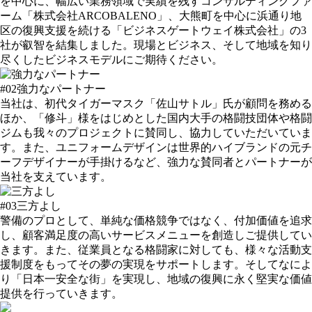
を中心に、幅広い業務領域で実績を残すコンサルティングファ
ーム「株式会社ARCOBALENO」、大熊町を中心に浜通り地
区の復興支援を続ける「ビジネスゲートウェイ株式会社」の3
社が叡智を結集しました。現場とビジネス、そして地域を知り
尽くしたビジネスモデルにご期待ください。
#02
強力なパートナー
当社は、初代タイガーマスク「佐山サトル」氏が顧問を務める
ほか、「修斗」様をはじめとした国内大手の格闘技団体や格闘
ジムも我々のプロジェクトに賛同し、協力していただいていま
す。また、ユニフォームデザインは世界的ハイブランドの元チ
ーフデザイナーが手掛けるなど、強力な賛同者とパートナーが
当社を支えています。
#03
三方よし
警備のプロとして、単純な価格競争ではなく、付加価値を追求
し、顧客満足度の高いサービスメニューを創造しご提供してい
きます。また、従業員となる格闘家に対しても、様々な活動支
援制度をもってその夢の実現をサポートします。そしてなによ
り「日本一安全な街」を実現し、地域の復興に永く堅実な価値
提供を行っていきます。