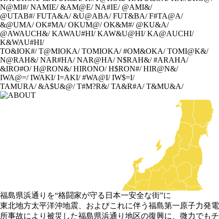
N@MI#/
NAMIE/
&AM@E/
NA#IE/
@AMI&/
@UTAB#/
FUTA&A/
&U@ABA/
FUT&BA/
F#TA@A/
&@UMA/
OK#MA/
OKUM@/
OK&M#/
@KU&A/
@AWAUCH&/
KAWAU#HI/
KAW&U@HI/
KA@AUCHI/
K&WAU#HI/
TO&IOK#/
T@MIOKA/
TOMIOKA/
#OM&OKA/
TOMI@K&/
N@RAH&/
NAR#HA/
NAR@HA/
N$RAH&/
#ARAHA/
&IRO#O/
H@RON&/
HIRONO/
H$RON#/
HIR@N&/
IWA@=/
IWAKI/
I=AKI/
#WA@I/
IW$=I/
TAMURA/
&A$U&@/
T#M?R&/
TA&R#A/
T&MU&A/
福島県浜通りを“格闘家が守る日本一安全な街”に
東北地方太平洋沖地震、およびこれに伴う福島第一原子力発電
所事故により被災した福島県浜通り地区の復興に、微力でもチ