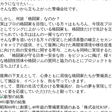
カラになりたい…。
そんな想いから立ち上がった警備会社です。
しかし、何故「格闘家」なのか？
実はプロの格闘家を目指している方々はもちろん、今現在プロ
としてリングに上がっている格闘家も、格闘技だけで生計を立
てられている方はほんの一握りなのです。
そんな夢を追いかける方々の安定した経済基盤の確立とセカン
ドキャリアの提供、そして復興に向けた再開発環境や移住促進
に向けた街の安全性に関する寄与、これらを同時に実現するた
め、「格闘家が守る日本一安全な街」をビジョンに掲げ、様々
な格闘技団体や格闘ジムの賛同と協力のもとにプロジェクトを
立ち上げました。
復興の下支えとして、心身ともに屈強な格闘家たちが警備員と
して施設を、イベントを、街を守っていきます。
そして、普段の生活で見かける警備員が、自らの夢を実現して
いく姿を応援していただけたらと願っています。
#01
叡智の結集
昭和60年に創業し40年超の警備業実績のある「株式会社KSP」